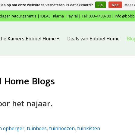
kies op om onze website te verbeteren. Is dat akkoord?
Ja
Nee
Meer 
 dagen retourgarantie | iDEAL · Klarna · PayPal | Tel: 033-4700700 |
Info@bobb
ctie Kamers Bobbel Home
Deals van Bobbel Home
Blo
l Home Blogs
oor het najaar.
in opberger
,
tuinhoes
,
tuinhoezen
,
tuinkisten