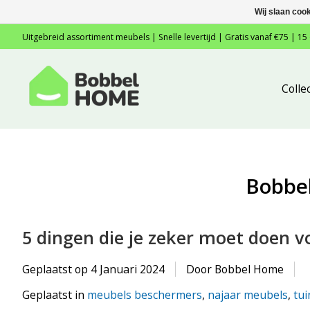
Wij slaan coo
Uitgebreid assortiment meubels | Snelle levertijd | Gratis vanaf €75 | 15
Colle
Bobbe
5 dingen die je zeker moet doen v
Geplaatst op
4 Januari 2024
Door Bobbel Home
Geplaatst in
meubels beschermers
,
najaar meubels
,
tu