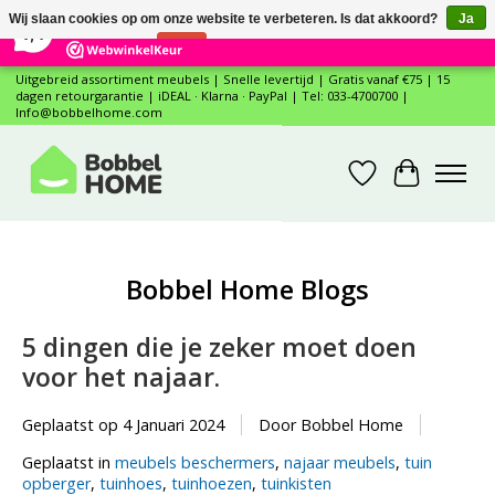
×
12
Reviews
Wij slaan cookies op om onze website te verbeteren. Is dat akkoord?
Ja
7,4
Nee
Meer over cookies »
Uitgebreid assortiment meubels | Snelle levertijd | Gratis vanaf €75 | 15
dagen retourgarantie | iDEAL · Klarna · PayPal | Tel: 033-4700700 |
Info@bobbelhome.com
Verlanglijst
Winkelwa
Bobbel Home Blogs
5 dingen die je zeker moet doen
voor het najaar.
Geplaatst op
4 Januari 2024
Door Bobbel Home
Geplaatst in
meubels beschermers
,
najaar meubels
,
tuin
opberger
,
tuinhoes
,
tuinhoezen
,
tuinkisten