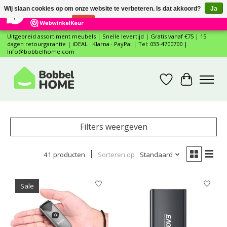
×
12
Reviews
Wij slaan cookies op om onze website te verbeteren. Is dat akkoord?
Ja
7,4
Nee
Meer over cookies »
Uitgebreid assortiment meubels | Snelle levertijd | Gratis vanaf €75 | 15
dagen retourgarantie | iDEAL · Klarna · PayPal | Tel: 033-4700700 |
Info@bobbelhome.com
Verlanglijst
Winkelwa
Filters weergeven
41 producten
Sorteren op
Standaard
Sale