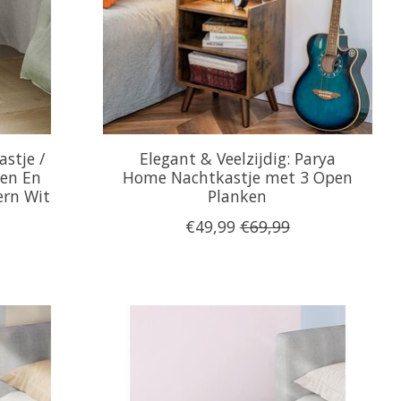
stje /
Elegant & Veelzijdig: Parya
den En
Home Nachtkastje met 3 Open
ern Wit
Planken
€49,99
€69,99