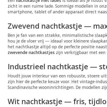
Een
nachtkastje met lades
is ideaal als je houdt
zicht in een ruime lade. Sommige modellen in onze
smartphone, tablet of ander apparaat direct naast
Zwevend nachtkastje — maxi
Ben je fan van een strakke, minimalistische slaa
hou je de vloer vrij — ideaal voor kleinere slaap
het nachtkastje altijd op de perfecte positie na
zwevende nachtkastjes
zijn verkrijgbaar met een
Industrieel nachtkastje — st
Houdt jouw interieur van een robuuste, stoere ui
zijn hier de perfecte keuze voor. Het vintage-ind
Scandinavische wooninrichtingen. De modellen zij
Wit nachtkastje — fris, tijdlo