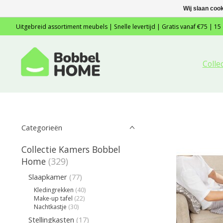
Wij slaan coo
Uitgebreid assortiment meubels | Snelle levertijd | Gratis vanaf €75 | 15
Colle
Categorieën
Collectie Kamers Bobbel
Home
(329)
Slaapkamer
(77)
Kledingrekken
(40)
Make-up tafel
(22)
Nachtkastje
(30)
Stellingkasten
(17)