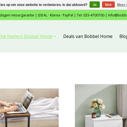
kies op om onze website te verbeteren. Is dat akkoord?
Ja
Nee
Meer 
 dagen retourgarantie | iDEAL · Klarna · PayPal | Tel: 033-4700700 |
Info@bobb
ctie Kamers Bobbel Home
Deals van Bobbel Home
Blo