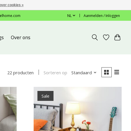
over cookies »
elhome.com
NL
Aanmelden / Inloggen
gs
Over ons
Sorteren op
Standaard
22 producten
Sale