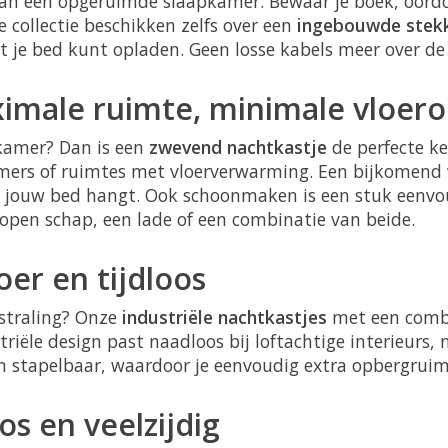
 van een opgeruimde slaapkamer. Bewaar je boek, oordo
 collectie beschikken zelfs over een
ingebouwde stek
 je bed kunt opladen. Geen losse kabels meer over de 
male ruimte, minimale vloero
pkamer? Dan is een
zwevend nachtkastje
de perfecte k
kamers of ruimtes met vloerverwarming. Een bijkomend 
ast jouw bed hangt. Ook schoonmaken is een stuk eenv
 open schap, een lade of een combinatie van beide.
oer en tijdloos
tstraling? Onze
industriële nachtkastjes
met een comb
ustriële design past naadloos bij loftachtige interieu
n stapelbaar, waardoor je eenvoudig extra opbergruimt
os en veelzijdig