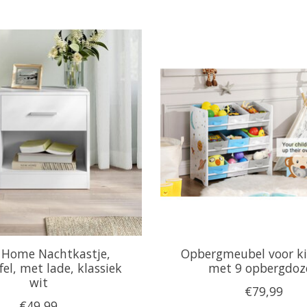
 Home Nachtkastje,
Opbergmeubel voor k
fel, met lade, klassiek
met 9 opbergdoz
wit
€79,99
€49,99