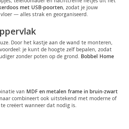
pjes, telefoonlader en nachtcrème netjes uit het
kerdoos met USB-poorten
, zodat je jouw
vloer — alles strak en georganiseerd.
ppervlak
euze. Door het kastje aan de wand te monteren,
voordeel: je kunt de hoogte zelf bepalen, zodat
oudiger zonder poten op de grond.
Bobbel Home
inatie van
MDF en metalen frame in bruin-zwart
rs, maar combineert ook uitstekend met moderne of
e creëert wanneer dat nodig is.