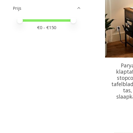
Prijs
Minimale prijswaarde
Price maximum value
€
0
- €
150
Pary
klapta
stopco
tafelbla
tas
slaapk