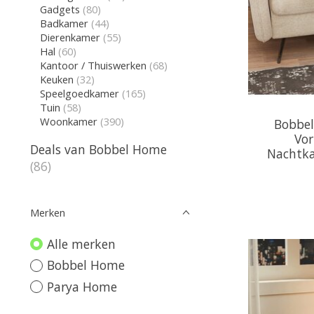
Gadgets
(80)
Badkamer
(44)
Dierenkamer
(55)
Hal
(60)
Kantoor / Thuiswerken
(68)
Keuken
(32)
Speelgoedkamer
(165)
Tuin
(58)
Woonkamer
(390)
Bobbel
Vor
Deals van Bobbel Home
Nachtka
(86)
Merken
Alle merken
Bobbel Home
Parya Home