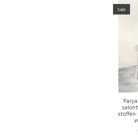
Sale
Parya
salont
stoffen
v