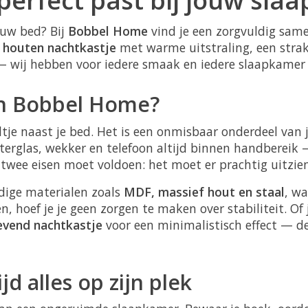
ouw bed? Bij
Bobbel Home
vind je een zorgvuldig samen
n
houten nachtkastje
met warme uitstraling, een stra
 wij hebben voor iedere smaak en iedere slaapkamer 
n Bobbel Home?
tje naast je bed. Het is een onmisbaar onderdeel van 
erglas, wekker en telefoon altijd binnen handbereik —
ee eisen moet voldoen: het moet er prachtig uitzien é
dige materialen zoals
MDF, massief hout en staal
, wa
, hoef je je geen zorgen te maken over stabiliteit. Of
vend nachtkastje
voor een minimalistisch effect — de
d alles op zijn plek