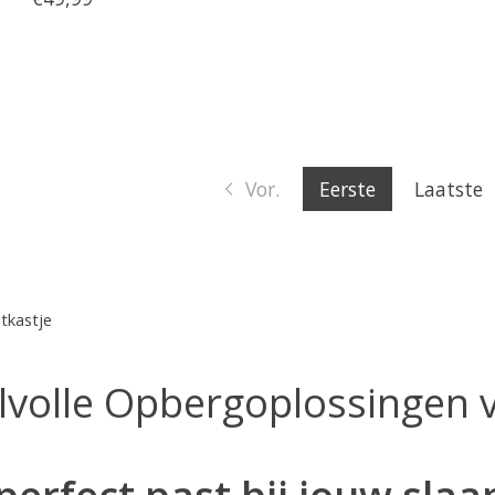
Vor.
Eerste
Laatste
tkastje
jlvolle Opbergoplossingen
perfect past bij jouw sla