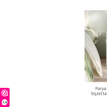
Parya
bijzetta
7,4