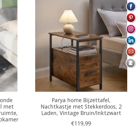
ronde
Parya home Bijzettafel,
el met
Nachtkastje met Stekkerdoos, 2
ruimte,
Laden, Vintage Bruin/Inktzwart
apkamer
€119,99