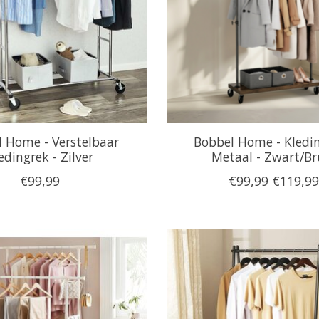
 Home - Verstelbaar
Bobbel Home - Kledin
edingrek - Zilver
Metaal - Zwart/Br
€99,99
€99,99
€119,9