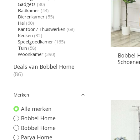
Gadgets
(80)
Badkamer
(44)
Dierenkamer
(55)
Hal
(60)
Kantoor / Thuiswerken
(68)
Keuken
(32)
Speelgoedkamer
(165)
Tuin
(58)
Woonkamer
(390)
Bobbel 
Schoenen
Deals van Bobbel Home
(86)
Merken
Alle merken
Bobbel Home
Bobbel Home
Parya Home