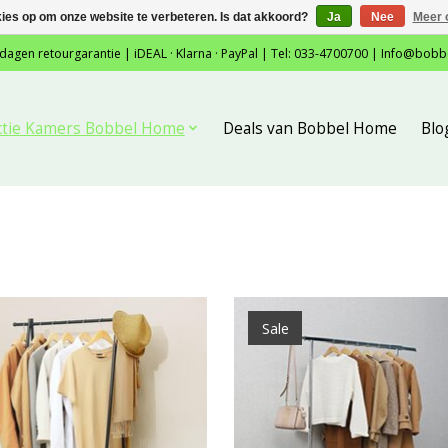
kies op om onze website te verbeteren. Is dat akkoord?
Ja
Nee
Meer 
 dagen retourgarantie | iDEAL · Klarna · PayPal | Tel: 033-4700700 |
Info@bobb
ctie Kamers Bobbel Home
Deals van Bobbel Home
Blo
Sale