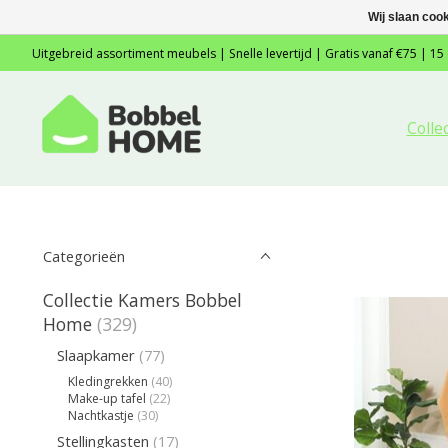
Wij slaan coo
Uitgebreid assortiment meubels | Snelle levertijd | Gratis vanaf €75 | 15
Colle
Categorieën
Collectie Kamers Bobbel
Home
(329)
Slaapkamer
(77)
Kledingrekken
(40)
Make-up tafel
(22)
Nachtkastje
(30)
Stellingkasten
(17)