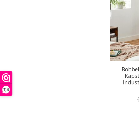
Bobbel
Kapst
Indust
7,4