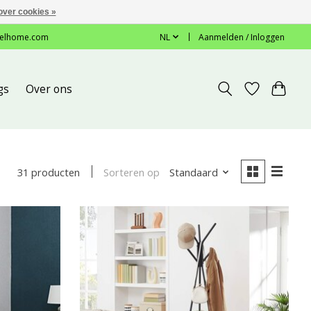
over cookies »
elhome.com
NL
Aanmelden / Inloggen
gs
Over ons
Sorteren op
Standaard
31 producten