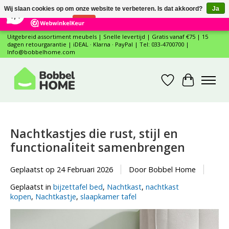
×
12
Reviews
Wij slaan cookies op om onze website te verbeteren. Is dat akkoord?
Ja
7,4
Nee
Meer over cookies »
Uitgebreid assortiment meubels | Snelle levertijd | Gratis vanaf €75 | 15
dagen retourgarantie | iDEAL · Klarna · PayPal | Tel: 033-4700700 |
Info@bobbelhome.com
Verlanglijst
Winkelwa
Nachtkastjes die rust, stijl en
functionaliteit samenbrengen
Geplaatst op
24 Februari 2026
Door Bobbel Home
Geplaatst in
bijzettafel bed
,
Nachtkast
,
nachtkast
kopen
,
Nachtkastje
,
slaapkamer tafel