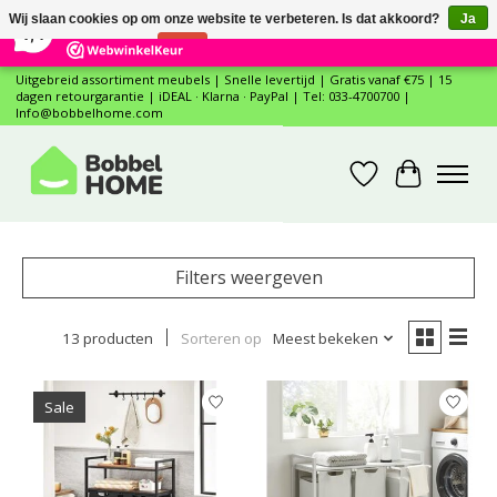
×
12
Reviews
Wij slaan cookies op om onze website te verbeteren. Is dat akkoord?
Ja
7,4
Nee
Meer over cookies »
Uitgebreid assortiment meubels | Snelle levertijd | Gratis vanaf €75 | 15
dagen retourgarantie | iDEAL · Klarna · PayPal | Tel: 033-4700700 |
Info@bobbelhome.com
Verlanglijst
Winkelwa
Filters weergeven
13 producten
Sorteren op
Meest bekeken
Sale