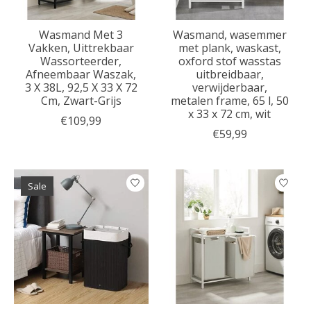
Wasmand Met 3
Wasmand, wasemmer
Vakken, Uittrekbaar
met plank, waskast,
Wassorteerder,
oxford stof wasstas
Afneembaar Waszak,
uitbreidbaar,
3 X 38L, 92,5 X 33 X 72
verwijderbaar,
Cm, Zwart-Grijs
metalen frame, 65 l, 50
x 33 x 72 cm, wit
€109,99
€59,99
Sale