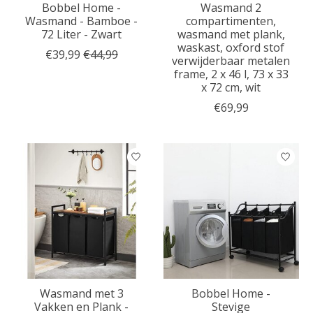
Bobbel Home -
Wasmand 2
Wasmand - Bamboe -
compartimenten,
72 Liter - Zwart
wasmand met plank,
waskast, oxford stof
€39,99
€44,99
verwijderbaar metalen
frame, 2 x 46 l, 73 x 33
x 72 cm, wit
€69,99
Wasmand met 3
Bobbel Home -
Vakken en Plank -
Stevige