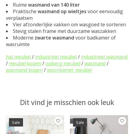
Ruime
wasmand van 140 liter
Praktische
wasmand op wieltjes
voor eenvoudig
verplaatsen
Vier afzonderlijke vakken om wasgoed te sorteren
Stevig stalen frame met duurzame waszakken
Moderne
zwarte wasmand
voor badkamer of
wasruimte
hal meubel
/
industrieel meubel
/
industrieel wasmand
/
meubel kopen
/
opberg meubel
/
wasmand
/
wasmand kopen
/
woonkamer meubel
Dit vind je misschien ook leuk
Items van productcarrousel
Sale
Sale