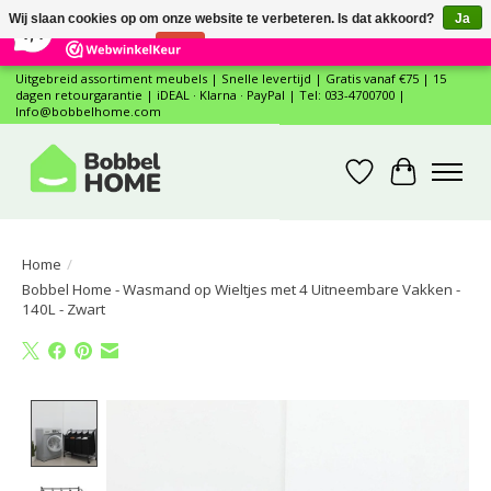
×
12
Reviews
Wij slaan cookies op om onze website te verbeteren. Is dat akkoord?
Ja
7,4
Nee
Meer over cookies »
Uitgebreid assortiment meubels | Snelle levertijd | Gratis vanaf €75 | 15
dagen retourgarantie | iDEAL · Klarna · PayPal | Tel: 033-4700700 |
Info@bobbelhome.com
Verlanglijst
Winkelwa
Home
/
Bobbel Home - Wasmand op Wieltjes met 4 Uitneembare Vakken -
140L - Zwart
Product image slideshow Items