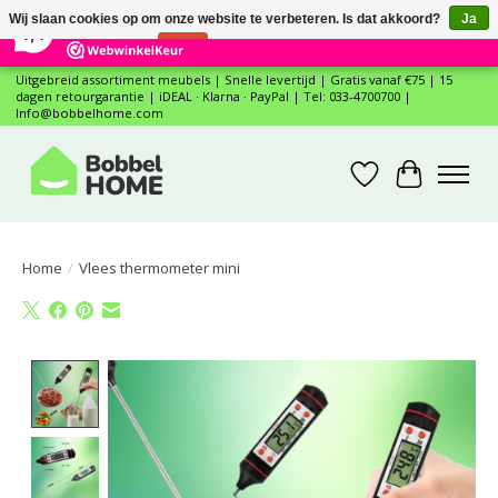
×
12
Reviews
Wij slaan cookies op om onze website te verbeteren. Is dat akkoord?
Ja
7,4
Nee
Meer over cookies »
Uitgebreid assortiment meubels | Snelle levertijd | Gratis vanaf €75 | 15
dagen retourgarantie | iDEAL · Klarna · PayPal | Tel: 033-4700700 |
Info@bobbelhome.com
Verlanglijst
Winkelwa
Home
/
Vlees thermometer mini
Product image slideshow Items