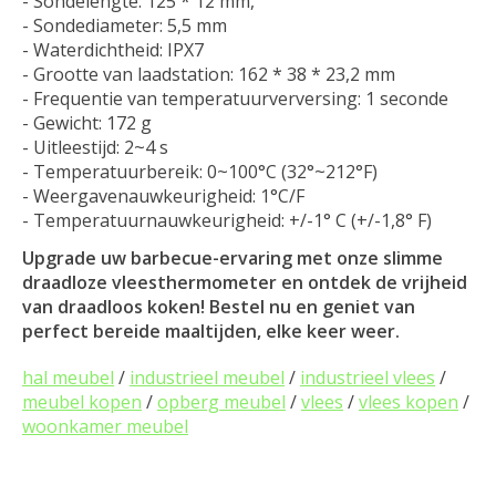
- Sondelengte: 125 * 12 mm,
- Sondediameter: 5,5 mm
- Waterdichtheid: IPX7
- Grootte van laadstation: 162 * 38 * 23,2 mm
- Frequentie van temperatuurverversing: 1 seconde
- Gewicht: 172 g
- Uitleestijd: 2~4 s
- Temperatuurbereik: 0~100°C (32°~212°F)
- Weergavenauwkeurigheid: 1°C/F
- Temperatuurnauwkeurigheid: +/-1° C (+/-1,8° F)
Upgrade uw barbecue-ervaring met onze slimme
draadloze vleesthermometer en ontdek de vrijheid
van draadloos koken! Bestel nu en geniet van
perfect bereide maaltijden, elke keer weer.
hal meubel
/
industrieel meubel
/
industrieel vlees
/
meubel kopen
/
opberg meubel
/
vlees
/
vlees kopen
/
woonkamer meubel