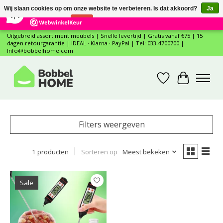
×
12
Reviews
Wij slaan cookies op om onze website te verbeteren. Is dat akkoord?
Ja
7,4
Nee
Meer over cookies »
Uitgebreid assortiment meubels | Snelle levertijd | Gratis vanaf €75 | 15
dagen retourgarantie | iDEAL · Klarna · PayPal | Tel: 033-4700700 |
Info@bobbelhome.com
Verlanglijst
Winkelwa
Filters weergeven
1 producten
Sorteren op
Meest bekeken
Sale