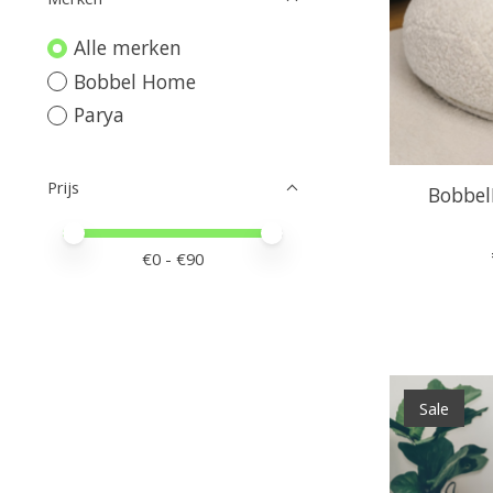
Alle merken
Bobbel Home
Parya
Prijs
Bobbel
Minimale prijswaarde
Price maximum value
€
0
- €
90
Sale