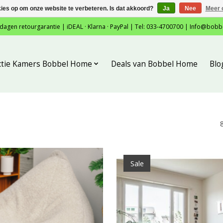
kies op om onze website te verbeteren. Is dat akkoord?
Ja
Nee
Meer 
 dagen retourgarantie | iDEAL · Klarna · PayPal | Tel: 033-4700700 |
Info@bobb
ctie Kamers Bobbel Home
Deals van Bobbel Home
Blo
Sale