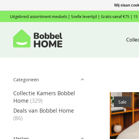
Wij slaan coo
Uitgebreid assortiment meubels | Snelle levertijd | Gratis vanaf €75 | 15
Colle
Categorieën
Collectie Kamers Bobbel
Home
(329)
Sale
Deals van Bobbel Home
(86)
Merken