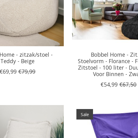
Home - zitzak/stoel -
Bobbel Home - Zit
Teddy - Beige
Stoelvorm - Florance - F
Zitstoel - 100 liter - D
€69,99
€79,99
Voor Binnen - Zw
€54,99
€67,50
Sale