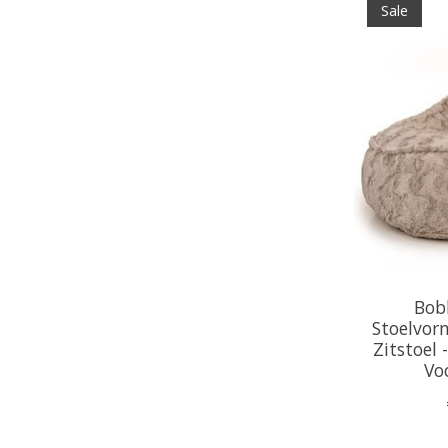
Sale
Bob
Stoelvorm
Zitstoel 
Vo