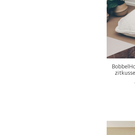
BobbelHom
zitkusse