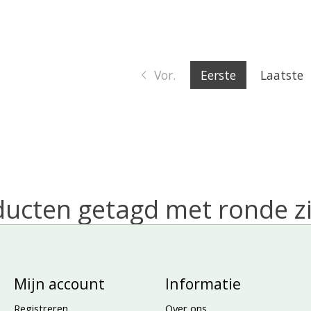
Vor.
Eerste
Laatste
ucten getagd met ronde z
Mijn account
Informatie
Registreren
Over ons