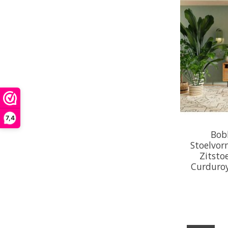
7,4
Bob
Stoelvorm
Zitstoe
Curduroy