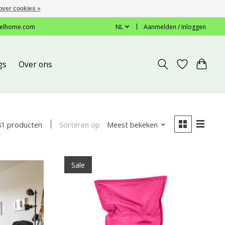
over cookies »
elhome.com
NL
Aanmelden / Inloggen
gs
Over ons
Sorteren op
Meest bekeken
81 producten
Sale