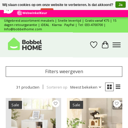
×
12
Reviews
Wij slaan cookies op om onze website te verbeteren. Is dat akkoord?
Ja
7,4
Nee
Meer over cookies »
Uitgebreid assortiment meubels | Snelle levertijd | Gratis vanaf €75 | 15
dagen retourgarantie | iDEAL · Klarna · PayPal | Tel: 033-4700700 |
Info@bobbelhome.com
Verlanglijst
Winkelwa
Filters weergeven
31 producten
Sorteren op
Meest bekeken
Sale
Sale