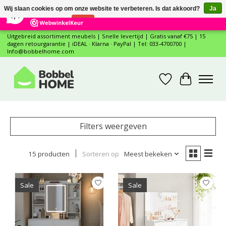
×
12
Reviews
Wij slaan cookies op om onze website te verbeteren. Is dat akkoord?
Ja
7,4
Nee
Meer over cookies »
Uitgebreid assortiment meubels | Snelle levertijd | Gratis vanaf €75 | 15
dagen retourgarantie | iDEAL · Klarna · PayPal | Tel: 033-4700700 |
Info@bobbelhome.com
Verlanglijst
Winkelwa
Filters weergeven
15 producten
Sorteren op
Meest bekeken
Sale
Sale