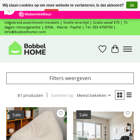
×
12
Reviews
Wij slaan cookies op om onze website te verbeteren. Is dat akkoord?
Ja
7,4
Nee
Meer over cookies »
Uitgebreid assortiment meubels | Snelle levertijd | Gratis vanaf €75 | 15
dagen retourgarantie | iDEAL · Klarna · PayPal | Tel: 033-4700700 |
Info@bobbelhome.com
Verlanglijst
Winkelwa
Filters weergeven
81 producten
Sorteren op
Meest bekeken
Sale
Sale