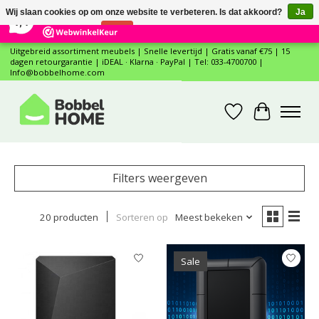
×
12
Reviews
Wij slaan cookies op om onze website te verbeteren. Is dat akkoord?
Ja
7,4
Nee
Meer over cookies »
Uitgebreid assortiment meubels | Snelle levertijd | Gratis vanaf €75 | 15
dagen retourgarantie | iDEAL · Klarna · PayPal | Tel: 033-4700700 |
Info@bobbelhome.com
Verlanglijst
Winkelwa
Filters weergeven
20 producten
Sorteren op
Meest bekeken
Sale