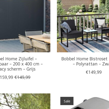
el Home Zijluifel –
Bobbel Home Bistroset 
baar – 200 x 400 cm –
– Polyrattan – Zw
acy scherm – Grijs
€149,99
159,99
€149,99
Sale