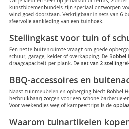
Wil je kleur en sfeer op je balkon of terras, zon
kunstbloemenbundels zijn speciaal ontworpen vo
wind goed doorstaan. Verkrijgbaar in sets van 6 b
sfeervolle aankleding van een tuinhoek.
Stellingkast voor tuin of sc
Een nette buitenruimte vraagt om goede opbergo
schuur, garage, kelder of overkapping. De
Bobbel 
draagcapaciteit per plank. De
set van 2 stellingr
BBQ-accessoires en buitenac
Naast tuinmeubelen en opberging biedt Bobbel 
herbruikbaar) zorgen voor een schone barbecue-erv
Voor weekendjes weg of kampeertrips is de
opbla
Waarom tuinartikelen kopen