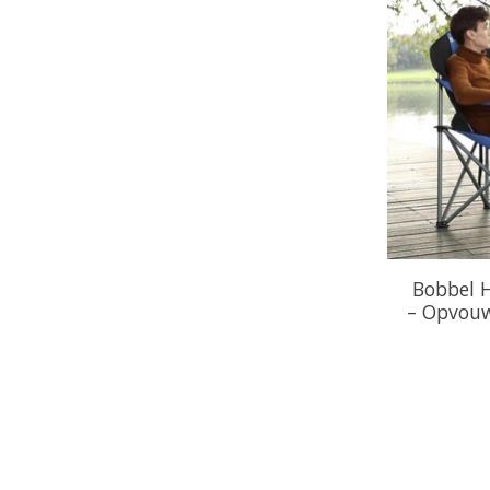
Bobbel 
– Opvouw