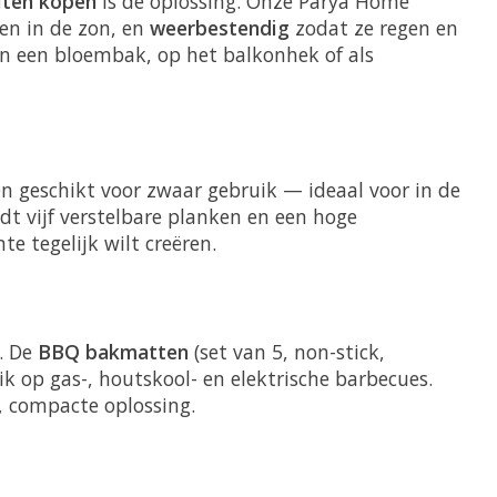
iten kopen
is de oplossing. Onze Parya Home
en in de zon, en
weerbestendig
zodat ze regen en
 in een bloembak, op het balkonhek of als
en geschikt voor zwaar gebruik — ideaal voor in de
edt vijf verstelbare planken en een hoge
te tegelijk wilt creëren.
. De
BBQ bakmatten
(set van 5, non-stick,
k op gas-, houtskool- en elektrische barbecues.
, compacte oplossing.