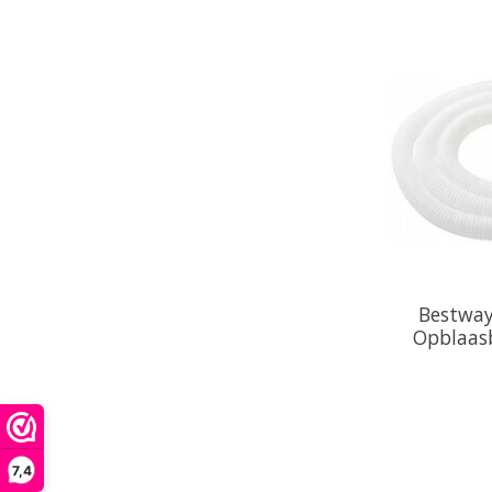
Bestwa
Opblaasb
7,4