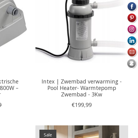
ktrische
Intex | Zwembad verwarming -
800W –
Pool Heater- Warmtepomp
r
Zwembad - 3Kw
9
€199,99
Sale