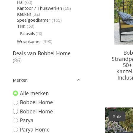
Hal
(60)
Kantoor / Thuiswerken
(68)
Keuken
(32)
Speelgoedkamer
(165)
Tuin
(58)
Parasols
(10)
Woonkamer
(390)
Bob
Deals van Bobbel Home
Strandpa
(86)
50+
Kantel
Inclus
Merken
Alle merken
Bobbel Home
Bobbel Home
Sale
Parya
Parya Home