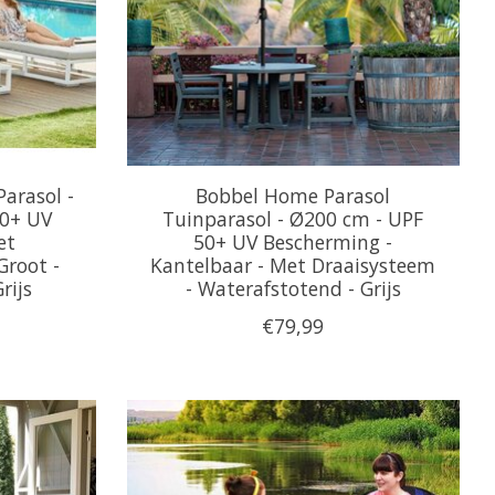
arasol -
Bobbel Home Parasol
50+ UV
Tuinparasol - Ø200 cm - UPF
et
50+ UV Bescherming -
Groot -
Kantelbaar - Met Draaisysteem
rijs
- Waterafstotend - Grijs
€79,99