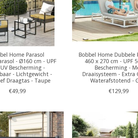
bel Home Parasol
Bobbel Home Dubbele P
rasol - Ø160 cm - UPF
460 x 270 cm - UPF 
 UV Bescherming -
Bescherming - M
baar - Lichtgewicht -
Draaisysteem - Extra 
ief Draagtas - Taupe
Waterafstotend - G
€49,99
€129,99