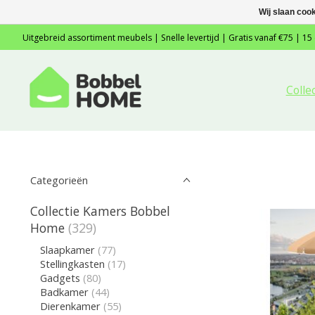
Wij slaan coo
Uitgebreid assortiment meubels | Snelle levertijd | Gratis vanaf €75 | 15
Colle
Categorieën
Collectie Kamers Bobbel
Home
(329)
Slaapkamer
(77)
Stellingkasten
(17)
Gadgets
(80)
Badkamer
(44)
Dierenkamer
(55)