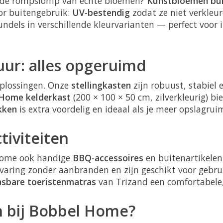
der de rompslomp van echte bloemen?
Kunstbloemen bu
or buitengebruik:
UV-bestendig
zodat ze niet verkleur
undels in verschillende kleurvarianten — perfect voor
huur: alles opgeruimd
plossingen. Onze
stellingkasten
zijn robuust, stabiel 
Home kelderkast
(200 × 100 × 50 cm, zilverkleurig) bi
ekken
is extra voordelig en ideaal als je meer opslagruim
tiviteiten
Home ook handige
BBQ-accessoires
en buitenartikelen
aring zonder aanbranden en zijn geschikt voor gebrui
asbare toeristenmatras
van Trizand een comfortabele
 bij Bobbel Home?