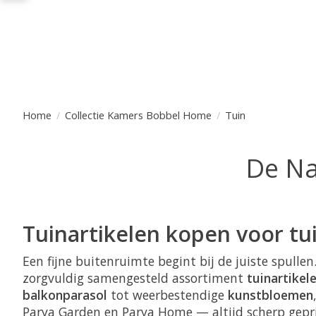
Home
/
Collectie Kamers Bobbel Home
/
Tuin
De Na
Tuinartikelen kopen voor tui
Een fijne buitenruimte begint bij de juiste spulle
zorgvuldig samengesteld assortiment
tuinartikel
balkonparasol
tot weerbestendige
kunstbloemen
Parya Garden en Parya Home — altijd scherp gepri