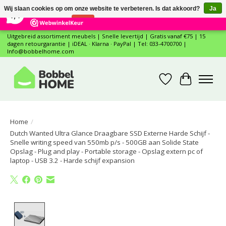
×
12
Reviews
Wij slaan cookies op om onze website te verbeteren. Is dat akkoord?
Ja
7,4
Nee
Meer over cookies »
Uitgebreid assortiment meubels | Snelle levertijd | Gratis vanaf €75 | 15
dagen retourgarantie | iDEAL · Klarna · PayPal | Tel: 033-4700700 |
Info@bobbelhome.com
Verlanglijst
Winkelwa
Home
/
Dutch Wanted Ultra Glance Draagbare SSD Externe Harde Schijf -
Snelle writing speed van 550mb p/s - 500GB aan Solide State
Opslag - Plug and play - Portable storage - Opslag extern pc of
laptop - USB 3.2 - Harde schijf expansion
Product image slideshow Items