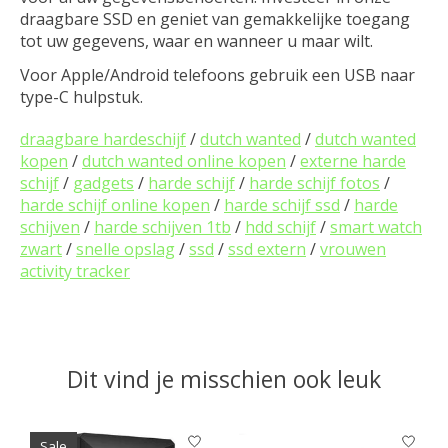
draagbare SSD en geniet van gemakkelijke toegang
tot uw gegevens, waar en wanneer u maar wilt.
Voor Apple/Android telefoons gebruik een USB naar
type-C hulpstuk.
draagbare hardeschijf
/
dutch wanted
/
dutch wanted
kopen
/
dutch wanted online kopen
/
externe harde
schijf
/
gadgets
/
harde schijf
/
harde schijf fotos
/
harde schijf online kopen
/
harde schijf ssd
/
harde
schijven
/
harde schijven 1tb
/
hdd schijf
/
smart watch
zwart
/
snelle opslag
/
ssd
/
ssd extern
/
vrouwen
activity tracker
Dit vind je misschien ook leuk
Items van productcarrousel
Sale