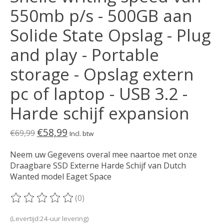
550mb p/s - 500GB aan
Solide State Opslag - Plug
and play - Portable
storage - Opslag extern
pc of laptop - USB 3.2 -
Harde schijf expansion
€58,99
€69,99
Incl. btw
Neem uw Gegevens overal mee naartoe met onze
Draagbare SSD Externe Harde Schijf van Dutch
Wanted model Eaget Space
(0)
De beoordeling van dit product is
0
van de 5
(Levertijd:24-uur levering)