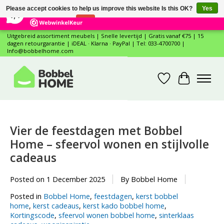
×
12
Reviews
Please accept cookies to help us improve this website Is this OK?
Yes
7,4
No
More on cookies »
Uitgebreid assortiment meubels | Snelle levertijd | Gratis vanaf €75 | 15
dagen retourgarantie | iDEAL · Klarna · PayPal | Tel: 033-4700700 |
Info@bobbelhome.com
Wishlist
Cart
Vier de feestdagen met Bobbel
Home – sfeervol wonen en stijlvolle
cadeaus
Posted on
1 December 2025
By Bobbel Home
Posted in
Bobbel Home
,
feestdagen
,
kerst bobbel
home
,
kerst cadeaus
,
kerst kado bobbel home
,
Kortingscode
,
sfeervol wonen bobbel home
,
sinterklaas