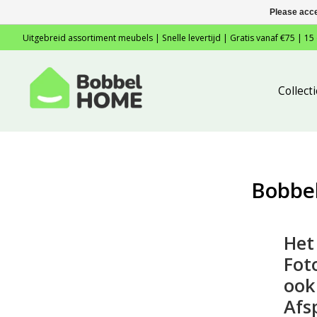
Please acce
Uitgebreid assortiment meubels | Snelle levertijd | Gratis vanaf €75 | 15
Collec
Bobbe
Het
Fot
ook
Afs