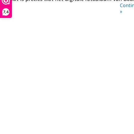
Contin
»
7,4