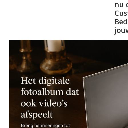
nu 
Cu
Bed
jou