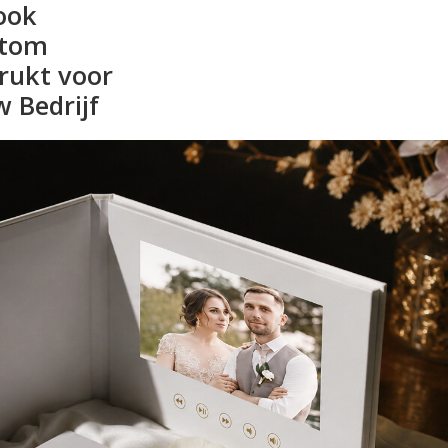
ook
stom
rukt voor
w Bedrijf