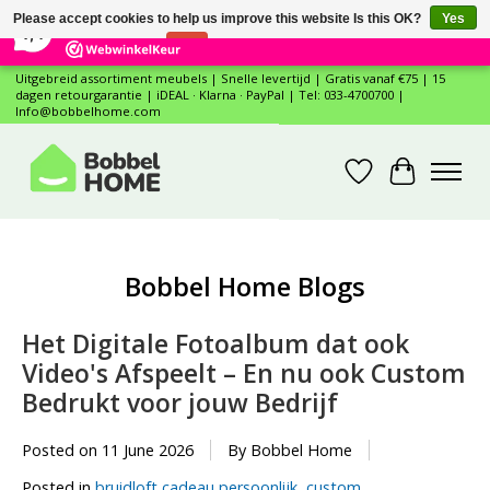
×
12
Reviews
Please accept cookies to help us improve this website Is this OK?
Yes
7,4
No
More on cookies »
Uitgebreid assortiment meubels | Snelle levertijd | Gratis vanaf €75 | 15
dagen retourgarantie | iDEAL · Klarna · PayPal | Tel: 033-4700700 |
Info@bobbelhome.com
Wishlist
Cart
Bobbel Home Blogs
Het Digitale Fotoalbum dat ook
Video's Afspeelt – En nu ook Custom
Bedrukt voor jouw Bedrijf
Posted on
11 June 2026
By Bobbel Home
Posted in
bruidloft cadeau persoonlijk
,
custom