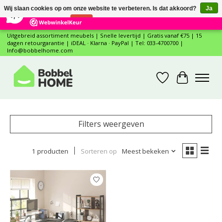
×
12
Reviews
Wij slaan cookies op om onze website te verbeteren. Is dat akkoord?
Ja
7,4
Nee
Meer over cookies »
Uitgebreid assortiment meubels | Snelle levertijd | Gratis vanaf €75 | 15
dagen retourgarantie | iDEAL · Klarna · PayPal | Tel: 033-4700700 |
Info@bobbelhome.com
Verlanglijst
Winkelwa
Filters weergeven
1 producten
Sorteren op
Meest bekeken