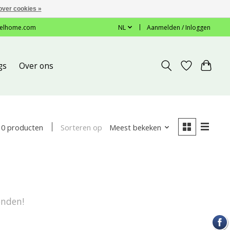
over cookies »
elhome.com
NL
Aanmelden / Inloggen
gs
Over ons
Sorteren op
Meest bekeken
0 producten
onden!