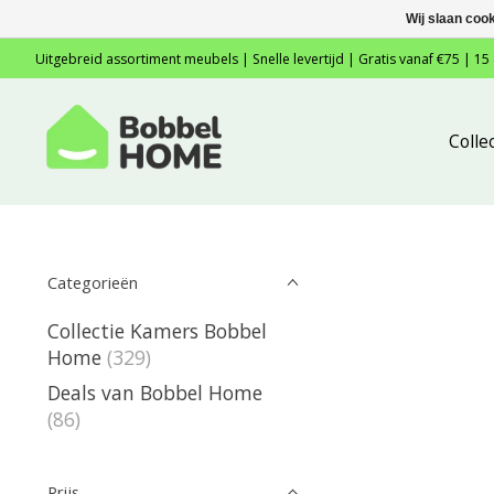
Wij slaan coo
Uitgebreid assortiment meubels | Snelle levertijd | Gratis vanaf €75 | 15
Colle
Categorieën
Collectie Kamers Bobbel
Home
(329)
Deals van Bobbel Home
(86)
Prijs