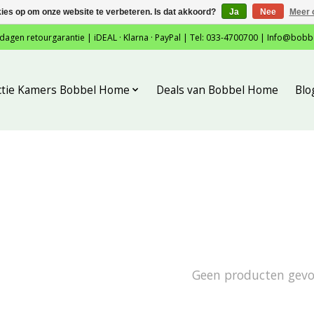
kies op om onze website te verbeteren. Is dat akkoord?
Ja
Nee
Meer 
 dagen retourgarantie | iDEAL · Klarna · PayPal | Tel: 033-4700700 |
Info@bobb
ctie Kamers Bobbel Home
Deals van Bobbel Home
Blo
Geen producten gev