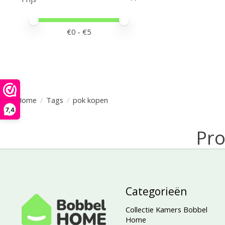
Minimale prijswaarde
Price maximum value
€
0
- €
5
Home
/
Tags
/
pok kopen
7,4
Pro
Categorieën
Collectie Kamers Bobbel
Home