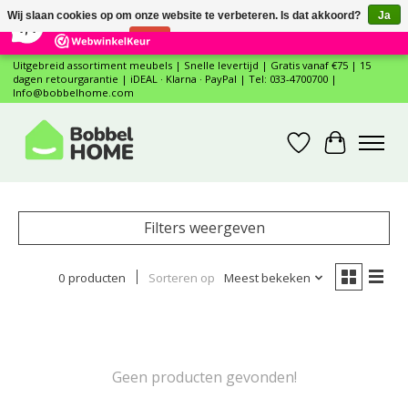
×
12
Reviews
Wij slaan cookies op om onze website te verbeteren. Is dat akkoord?
Ja
7,4
Nee
Meer over cookies »
Uitgebreid assortiment meubels | Snelle levertijd | Gratis vanaf €75 | 15
dagen retourgarantie | iDEAL · Klarna · PayPal | Tel: 033-4700700 |
Info@bobbelhome.com
Verlanglijst
Winkelwa
Filters weergeven
0 producten
Sorteren op
Meest bekeken
Geen producten gevonden!