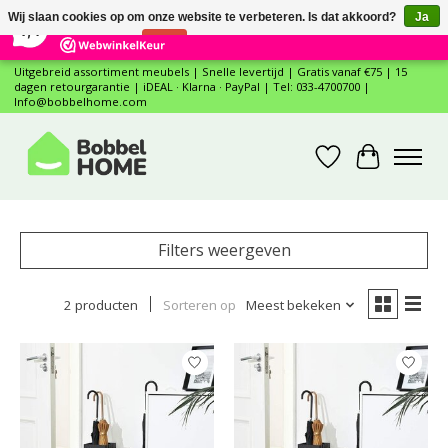
×
12
Reviews
Wij slaan cookies op om onze website te verbeteren. Is dat akkoord?
Ja
7,4
Nee
Meer over cookies »
Uitgebreid assortiment meubels | Snelle levertijd | Gratis vanaf €75 | 15
dagen retourgarantie | iDEAL · Klarna · PayPal | Tel: 033-4700700 |
Info@bobbelhome.com
Verlanglijst
Winkelwa
Filters weergeven
2 producten
Sorteren op
Meest bekeken