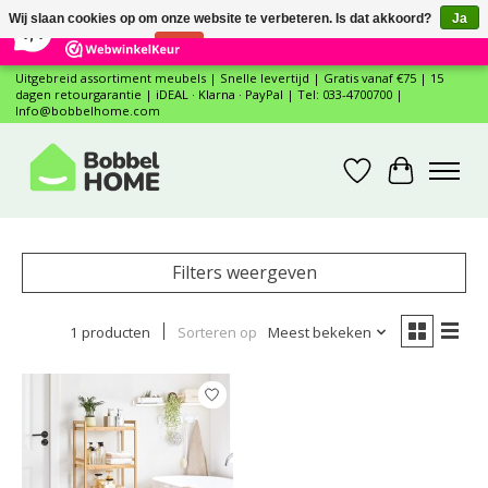
×
12
Reviews
Wij slaan cookies op om onze website te verbeteren. Is dat akkoord?
Ja
7,4
Nee
Meer over cookies »
Uitgebreid assortiment meubels | Snelle levertijd | Gratis vanaf €75 | 15
dagen retourgarantie | iDEAL · Klarna · PayPal | Tel: 033-4700700 |
Info@bobbelhome.com
Verlanglijst
Winkelwa
Filters weergeven
1 producten
Sorteren op
Meest bekeken