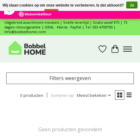
×
12
Reviews
Wij slaan cookies op om onze website te verbeteren. Is dat akkoord?
Ja
7,4
Nee
Meer over cookies »
Uitgebreid assortiment meubels | Snelle levertijd | Gratis vanaf €75 | 15
dagen retourgarantie | iDEAL · Klarna · PayPal | Tel: 033-4700700 |
Info@bobbelhome.com
Verlanglijst
Winkelwa
Filters weergeven
0 producten
Sorteren op
Meest bekeken
Geen producten gevonden!