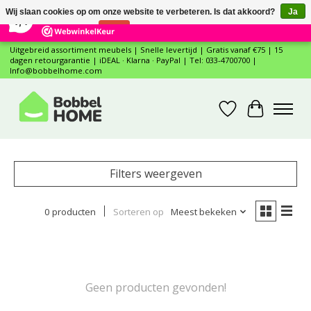
×
12
Reviews
Wij slaan cookies op om onze website te verbeteren. Is dat akkoord?
Ja
7,4
Nee
Meer over cookies »
Uitgebreid assortiment meubels | Snelle levertijd | Gratis vanaf €75 | 15
dagen retourgarantie | iDEAL · Klarna · PayPal | Tel: 033-4700700 |
Info@bobbelhome.com
Verlanglijst
Winkelwa
Filters weergeven
0 producten
Sorteren op
Meest bekeken
Geen producten gevonden!