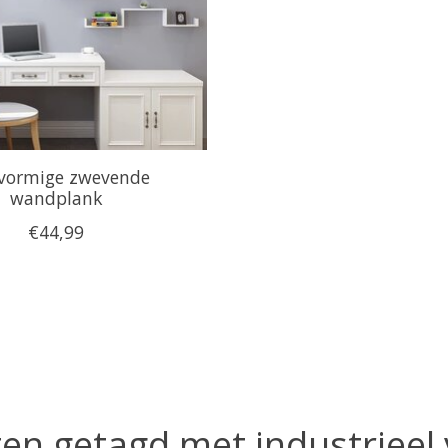
vormige zwevende
wandplank
€44,99
en getagd met industrieel