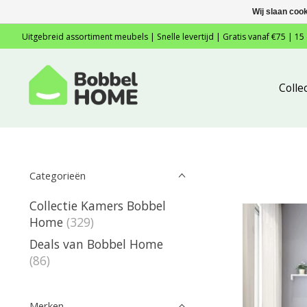
Wij slaan coo
Uitgebreid assortiment meubels | Snelle levertijd | Gratis vanaf €75 | 15
Colle
Categorieën
Collectie Kamers Bobbel
Home
(329)
Deals van Bobbel Home
(86)
Merken