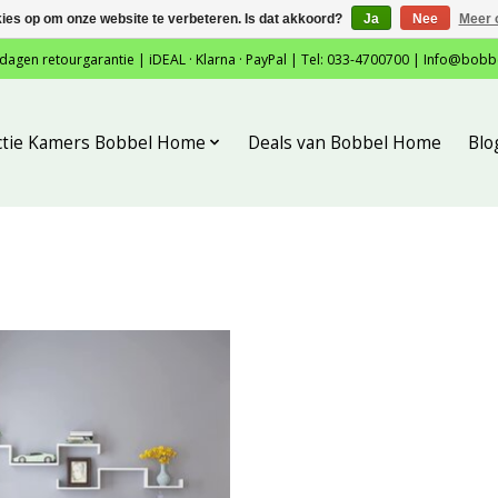
kies op om onze website te verbeteren. Is dat akkoord?
Ja
Nee
Meer 
 dagen retourgarantie | iDEAL · Klarna · PayPal | Tel: 033-4700700 |
Info@bobb
ctie Kamers Bobbel Home
Deals van Bobbel Home
Blo