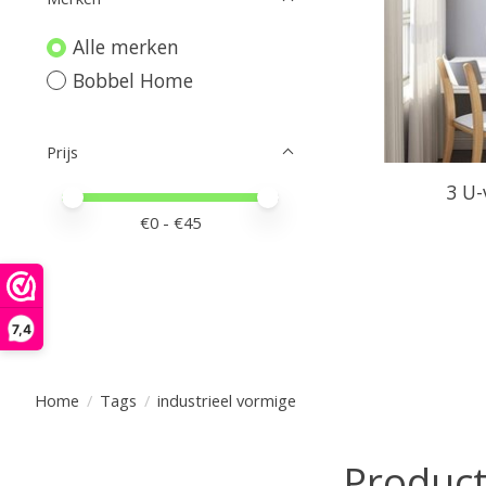
Alle merken
Bobbel Home
Prijs
3 U-
Minimale prijswaarde
Price maximum value
€
0
- €
45
7,4
Home
/
Tags
/
industrieel vormige
Product