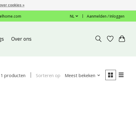
over cookies »
elhome.com
NL
Aanmelden / Inloggen
gs
Over ons
Sorteren op
Meest bekeken
1 producten