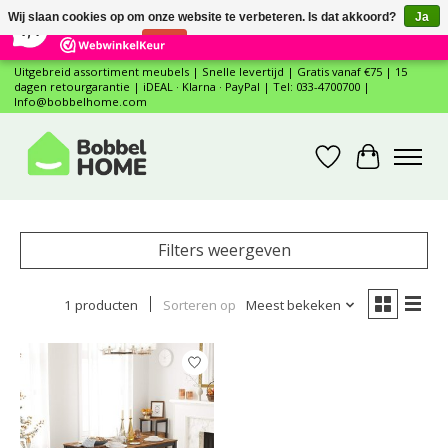
×
12
Reviews
Wij slaan cookies op om onze website te verbeteren. Is dat akkoord?
Ja
7,4
Nee
Meer over cookies »
Uitgebreid assortiment meubels | Snelle levertijd | Gratis vanaf €75 | 15
dagen retourgarantie | iDEAL · Klarna · PayPal | Tel: 033-4700700 |
Info@bobbelhome.com
Verlanglijst
Winkelwa
Filters weergeven
1 producten
Sorteren op
Meest bekeken