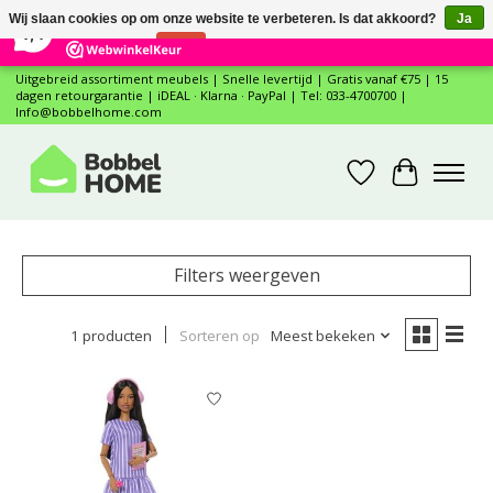
×
12
Reviews
Wij slaan cookies op om onze website te verbeteren. Is dat akkoord?
Ja
7,4
Nee
Meer over cookies »
Uitgebreid assortiment meubels | Snelle levertijd | Gratis vanaf €75 | 15
dagen retourgarantie | iDEAL · Klarna · PayPal | Tel: 033-4700700 |
Info@bobbelhome.com
Verlanglijst
Winkelwa
Filters weergeven
1 producten
Sorteren op
Meest bekeken