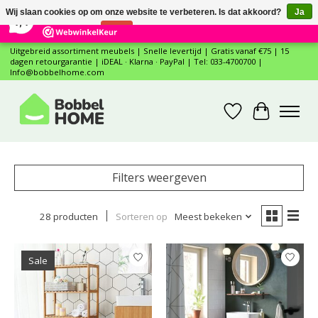
×
12
Reviews
Wij slaan cookies op om onze website te verbeteren. Is dat akkoord?
Ja
7,4
Nee
Meer over cookies »
Uitgebreid assortiment meubels | Snelle levertijd | Gratis vanaf €75 | 15
dagen retourgarantie | iDEAL · Klarna · PayPal | Tel: 033-4700700 |
Info@bobbelhome.com
Verlanglijst
Winkelwa
Filters weergeven
28 producten
Sorteren op
Meest bekeken
Sale