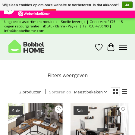
×
12
Reviews
Wij slaan cookies op om onze website te verbeteren. Is dat akkoord?
Ja
7,4
Nee
Meer over cookies »
Uitgebreid assortiment meubels | Snelle levertijd | Gratis vanaf €75 | 15
dagen retourgarantie | iDEAL · Klarna · PayPal | Tel: 033-4700700 |
Info@bobbelhome.com
Verlanglijst
Winkelwa
Filters weergeven
2 producten
Sorteren op
Meest bekeken
Sale
Sale