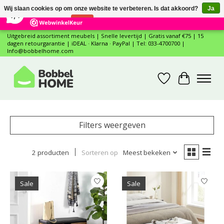
×
12
Reviews
Wij slaan cookies op om onze website te verbeteren. Is dat akkoord?
Ja
7,4
Nee
Meer over cookies »
Uitgebreid assortiment meubels | Snelle levertijd | Gratis vanaf €75 | 15
dagen retourgarantie | iDEAL · Klarna · PayPal | Tel: 033-4700700 |
Info@bobbelhome.com
Verlanglijst
Winkelwa
Filters weergeven
2 producten
Sorteren op
Meest bekeken
Sale
Sale