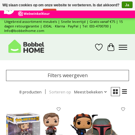
×
12
Reviews
Wij slaan cookies op om onze website te verbeteren. Is dat akkoord?
Ja
7,4
Nee
Meer over cookies »
Uitgebreid assortiment meubels | Snelle levertijd | Gratis vanaf €75 | 15
dagen retourgarantie | iDEAL · Klarna · PayPal | Tel: 033-4700700 |
Info@bobbelhome.com
Verlanglijst
Winkelwa
Filters weergeven
8 producten
Sorteren op
Meest bekeken