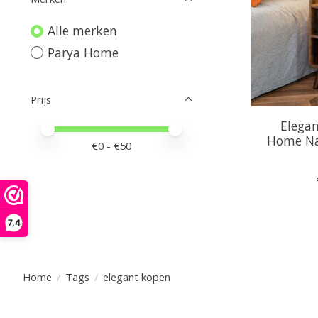
Alle merken
Parya Home
Prijs
Elegan
Minimale prijswaarde
Price maximum value
Home Na
€
0
- €
50
7,4
Home
/
Tags
/
elegant kopen