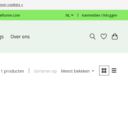
over cookies »
elhome.com
NL
Aanmelden / Inloggen
gs
Over ons
Sorteren op
Meest bekeken
1 producten