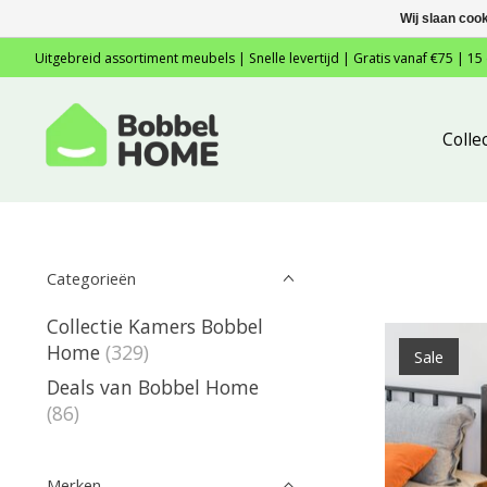
Wij slaan coo
Uitgebreid assortiment meubels | Snelle levertijd | Gratis vanaf €75 | 15
Colle
Categorieën
Collectie Kamers Bobbel
Home
(329)
Sale
Deals van Bobbel Home
(86)
Merken