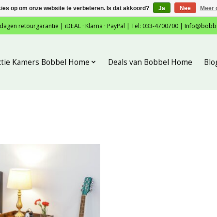
kies op om onze website te verbeteren. Is dat akkoord?
Ja
Nee
Meer 
 dagen retourgarantie | iDEAL · Klarna · PayPal | Tel: 033-4700700 |
Info@bobb
ctie Kamers Bobbel Home
Deals van Bobbel Home
Blo