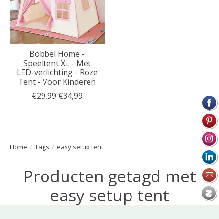
Bobbel Home -
Speeltent XL - Met
LED-verlichting - Roze
Tent - Voor Kinderen
€29,99
€34,99
Home
/
Tags
/
easy setup tent
Producten getagd met
easy setup tent