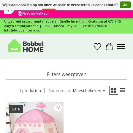
×
12
Reviews
Wij slaan cookies op om onze website te verbeteren. Is dat akkoord?
Ja
7,4
Nee
Meer over cookies »
Uitgebreid assortiment meubels | Snelle levertijd | Gratis vanaf €75 | 15
dagen retourgarantie | iDEAL · Klarna · PayPal | Tel: 033-4700700 |
Info@bobbelhome.com
Verlanglijst
Winkelwa
Filters weergeven
1 producten
Sorteren op
Meest bekeken
Sale