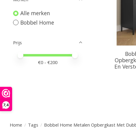
Alle merken
Bobbel Home
Prijs
Bob
Minimale prijswaarde
Price maximum value
Opbergk
€
0
- €
200
En Verst
7,4
Home
/
Tags
/
Bobbel Home Metalen Opbergkast Met Dubbel