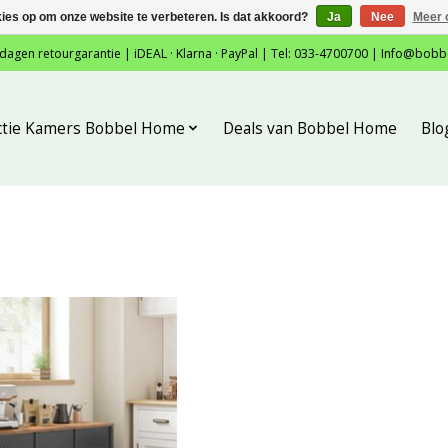
kies op om onze website te verbeteren. Is dat akkoord?
Ja
Nee
Meer 
 dagen retourgarantie | iDEAL · Klarna · PayPal | Tel: 033-4700700 |
Info@bobb
ctie Kamers Bobbel Home
Deals van Bobbel Home
Blo