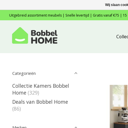
Wij slaan coo
Uitgebreid assortiment meubels | Snelle levertijd | Gratis vanaf €75 | 15
Colle
Categorieën
Collectie Kamers Bobbel
Home
(329)
Deals van Bobbel Home
(86)
Merken