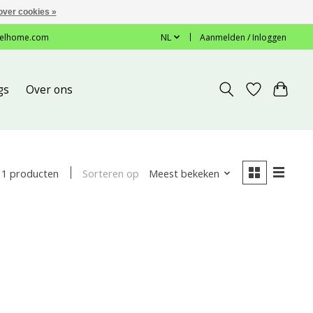
over cookies »
elhome.com
NL
Aanmelden / Inloggen
gs
Over ons
Sorteren op
Meest bekeken
1 producten