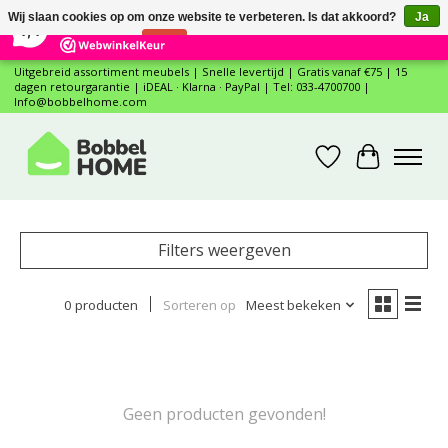
×
12
Reviews
Wij slaan cookies op om onze website te verbeteren. Is dat akkoord?
Ja
7,4
Nee
Meer over cookies »
Uitgebreid assortiment meubels | Snelle levertijd | Gratis vanaf €75 | 15
dagen retourgarantie | iDEAL · Klarna · PayPal | Tel: 033-4700700 |
Info@bobbelhome.com
Verlanglijst
Winkelwa
Filters weergeven
0 producten
Sorteren op
Meest bekeken
Geen producten gevonden!