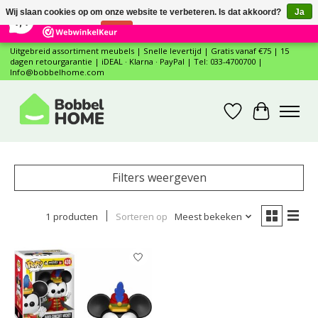
×
12
Reviews
Wij slaan cookies op om onze website te verbeteren. Is dat akkoord?
Ja
7,4
Nee
Meer over cookies »
Uitgebreid assortiment meubels | Snelle levertijd | Gratis vanaf €75 | 15
dagen retourgarantie | iDEAL · Klarna · PayPal | Tel: 033-4700700 |
Info@bobbelhome.com
Verlanglijst
Winkelwa
Filters weergeven
1 producten
Sorteren op
Meest bekeken