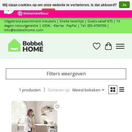
×
12
Reviews
Wij slaan cookies op om onze website te verbeteren. Is dat akkoord?
Ja
7,4
Nee
Meer over cookies »
Uitgebreid assortiment meubels | Snelle levertijd | Gratis vanaf €75 | 15
dagen retourgarantie | iDEAL · Klarna · PayPal | Tel: 033-4700700 |
Info@bobbelhome.com
Verlanglijst
Winkelwa
Filters weergeven
1 producten
Sorteren op
Meest bekeken