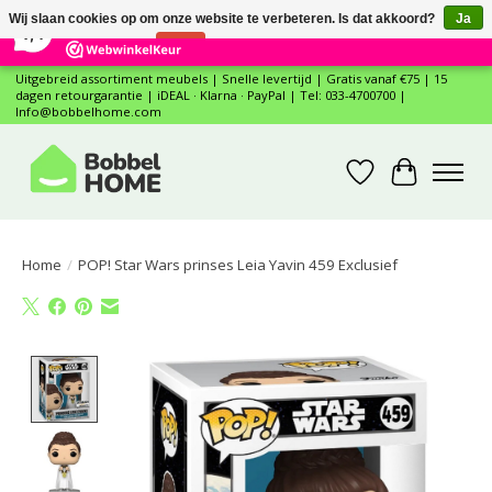
×
12
Reviews
Wij slaan cookies op om onze website te verbeteren. Is dat akkoord?
Ja
7,4
Nee
Meer over cookies »
Uitgebreid assortiment meubels | Snelle levertijd | Gratis vanaf €75 | 15
dagen retourgarantie | iDEAL · Klarna · PayPal | Tel: 033-4700700 |
Info@bobbelhome.com
Verlanglijst
Winkelwa
Home
/
POP! Star Wars prinses Leia Yavin 459 Exclusief
Product image slideshow Items