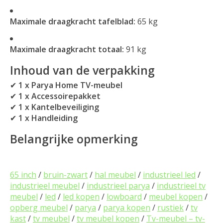
Maximale draagkracht tafelblad:
65 kg
Maximale draagkracht totaal:
91 kg
Inhoud van de verpakking
✔
1 x Parya Home TV-meubel
✔
1 x Accessoirepakket
✔
1 x Kantelbeveiliging
✔
1 x Handleiding
Belangrijke opmerking
65 inch
/
bruin-zwart
/
hal meubel
/
industrieel led
/
industrieel meubel
/
industrieel parya
/
industrieel tv
meubel
/
led
/
led kopen
/
lowboard
/
meubel kopen
/
opberg meubel
/
parya
/
parya kopen
/
rustiek
/
tv
kast
/
tv meubel
/
tv meubel kopen
/
Tv-meubel – tv-