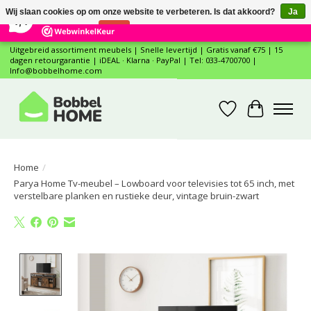
×
12
Reviews
Wij slaan cookies op om onze website te verbeteren. Is dat akkoord?
Ja
7,4
Nee
Meer over cookies »
Uitgebreid assortiment meubels | Snelle levertijd | Gratis vanaf €75 | 15
dagen retourgarantie | iDEAL · Klarna · PayPal | Tel: 033-4700700 |
Info@bobbelhome.com
Verlanglijst
Winkelwa
Home
/
Parya Home Tv-meubel – Lowboard voor televisies tot 65 inch, met
verstelbare planken en rustieke deur, vintage bruin-zwart
Product image slideshow Items