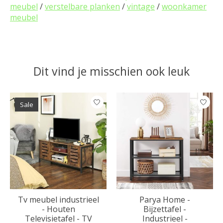
meubel
/
verstelbare planken
/
vintage
/
woonkamer
meubel
Dit vind je misschien ook leuk
Items van productcarrousel
Sale
Tv meubel industrieel
Parya Home -
- Houten
Bijzettafel -
Televisietafel - TV
Industrieel -