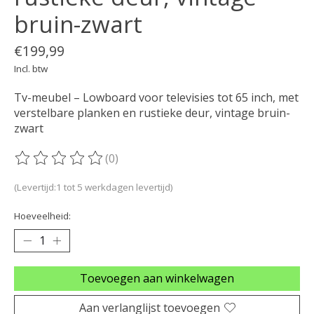
bruin-zwart
€199,99
Incl. btw
Tv-meubel – Lowboard voor televisies tot 65 inch, met
verstelbare planken en rustieke deur, vintage bruin-
zwart
(0)
De beoordeling van dit product is
0
van de 5
(Levertijd:1 tot 5 werkdagen levertijd)
Hoeveelheid:
Toevoegen aan winkelwagen
Aan verlanglijst toevoegen