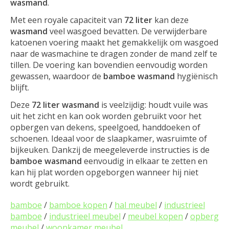
wasmand
.
Met een royale capaciteit van
72 liter
kan deze
wasmand
veel wasgoed bevatten. De verwijderbare
katoenen voering maakt het gemakkelijk om wasgoed
naar de wasmachine te dragen zonder de mand zelf te
tillen. De voering kan bovendien eenvoudig worden
gewassen, waardoor de
bamboe wasmand
hygiënisch
blijft.
Deze
72 liter wasmand
is veelzijdig: houdt vuile was
uit het zicht en kan ook worden gebruikt voor het
opbergen van dekens, speelgoed, handdoeken of
schoenen. Ideaal voor de slaapkamer, wasruimte of
bijkeuken. Dankzij de meegeleverde instructies is de
bamboe wasmand
eenvoudig in elkaar te zetten en
kan hij plat worden opgeborgen wanneer hij niet
wordt gebruikt.
bamboe
/
bamboe kopen
/
hal meubel
/
industrieel
bamboe
/
industrieel meubel
/
meubel kopen
/
opberg
meubel
/
woonkamer meubel