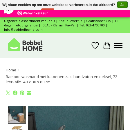
×
12
Reviews
Wij slaan cookies op om onze website te verbeteren. Is dat akkoord?
Ja
7,4
Nee
Meer over cookies »
Uitgebreid assortiment meubels | Snelle levertijd | Gratis vanaf €75 | 15
dagen retourgarantie | iDEAL · Klarna · PayPal | Tel: 033-4700700 |
Info@bobbelhome.com
Verlanglijst
Winkelwa
Home
/
Bamboe wasmand met katoenen zak, handvaten en deksel, 72
liter- afm. 40 x 30 x 60 cm
Product image slideshow Items