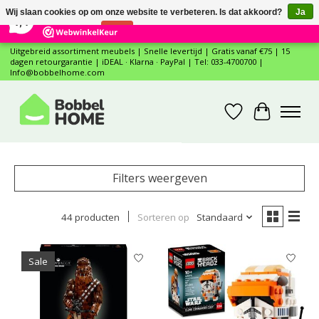
×
12
Reviews
Wij slaan cookies op om onze website te verbeteren. Is dat akkoord?
Ja
7,4
Nee
Meer over cookies »
Uitgebreid assortiment meubels | Snelle levertijd | Gratis vanaf €75 | 15
dagen retourgarantie | iDEAL · Klarna · PayPal | Tel: 033-4700700 |
Info@bobbelhome.com
Verlanglijst
Winkelwa
Filters weergeven
44 producten
Sorteren op
Standaard
Sale