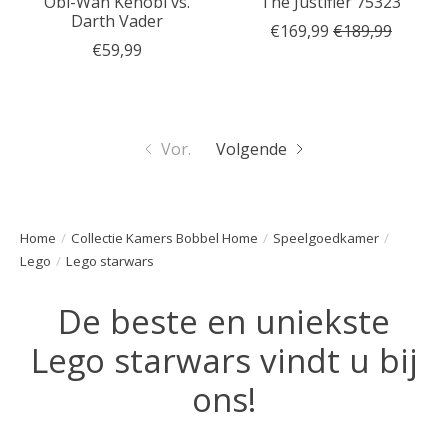
Obi-Wan Kenobi vs.
The Justifier 75323
Darth Vader
€169,99
€189,99
€59,99
Vor.
Volgende
Home
/
Collectie Kamers Bobbel Home
/
Speelgoedkamer
/
Lego
/
Lego starwars
De beste en uniekste
Lego starwars vindt u bij
ons!