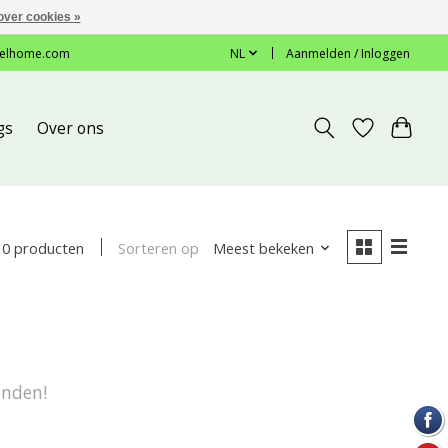
over cookies »
elhome.com
NL
Aanmelden / Inloggen
gs
Over ons
Sorteren op
Meest bekeken
0 producten
onden!