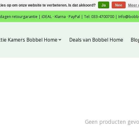
kies op om onze website te verbeteren. Is dat akkoord?
Ja
Nee
Meer 
 dagen retourgarantie | iDEAL · Klarna · PayPal | Tel: 033-4700700 |
Info@bobb
ctie Kamers Bobbel Home
Deals van Bobbel Home
Blo
Geen producten gev