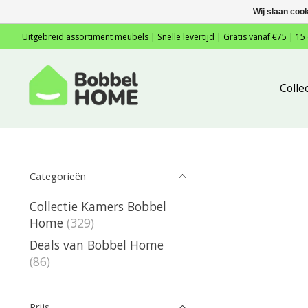
Wij slaan coo
Uitgebreid assortiment meubels | Snelle levertijd | Gratis vanaf €75 | 15
Colle
Categorieën
Collectie Kamers Bobbel
Home
(329)
Deals van Bobbel Home
(86)
Prijs