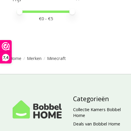
Minimale prijswaarde
Price maximum value
€
0
- €
5
Home
/
Merken
/
Minecraft
7,4
Categorieën
Collectie Kamers Bobbel
Home
Deals van Bobbel Home