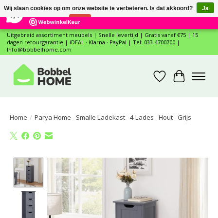
×
12
Reviews
Wij slaan cookies op om onze website te verbeteren. Is dat akkoord?
Ja
7,4
Nee
Meer over cookies »
Uitgebreid assortiment meubels | Snelle levertijd | Gratis vanaf €75 | 15
dagen retourgarantie | iDEAL · Klarna · PayPal | Tel: 033-4700700 |
Info@bobbelhome.com
Verlanglijst
Winkelwa
Home
/
Parya Home - Smalle Ladekast - 4 Lades - Hout - Grijs
Product image slideshow Items