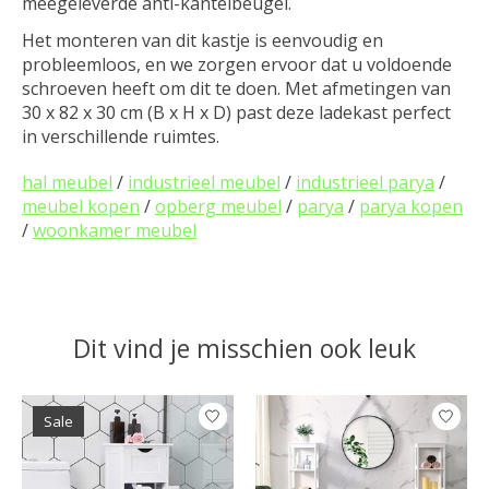
meegeleverde anti-kantelbeugel.
Het monteren van dit kastje is eenvoudig en
probleemloos, en we zorgen ervoor dat u voldoende
schroeven heeft om dit te doen. Met afmetingen van
30 x 82 x 30 cm (B x H x D) past deze ladekast perfect
in verschillende ruimtes.
hal meubel
/
industrieel meubel
/
industrieel parya
/
meubel kopen
/
opberg meubel
/
parya
/
parya kopen
/
woonkamer meubel
Dit vind je misschien ook leuk
Items van productcarrousel
Sale