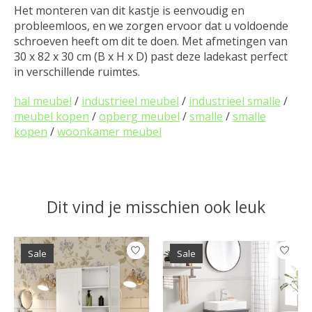
Het monteren van dit kastje is eenvoudig en
probleemloos, en we zorgen ervoor dat u voldoende
schroeven heeft om dit te doen. Met afmetingen van
30 x 82 x 30 cm (B x H x D) past deze ladekast perfect
in verschillende ruimtes.
hal meubel
/
industrieel meubel
/
industrieel smalle
/
meubel kopen
/
opberg meubel
/
smalle
/
smalle
kopen
/
woonkamer meubel
Dit vind je misschien ook leuk
Items van productcarrousel
Sale
Sale