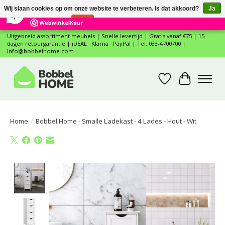
×
12
Reviews
Wij slaan cookies op om onze website te verbeteren. Is dat akkoord?
Ja
7,4
Nee
Meer over cookies »
Uitgebreid assortiment meubels | Snelle levertijd | Gratis vanaf €75 | 15
dagen retourgarantie | iDEAL · Klarna · PayPal | Tel: 033-4700700 |
Info@bobbelhome.com
Verlanglijst
Winkelwa
Home
/
Bobbel Home - Smalle Ladekast - 4 Lades - Hout - Wit
Product image slideshow Items