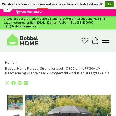
×
12
Reviews
Wij slaan cookies op om onze website te verbeteren. Is dat akkoord?
Ja
7,4
Nee
Meer over cookies »
Uitgebreid assortiment meubels | Snelle levertijd | Gratis vanaf €75 | 15
dagen retourgarantie | iDEAL · Klarna · PayPal | Tel: 033-4700700 |
Info@bobbelhome.com
Verlanglijst
Winkelwa
Home
/
Bobbel Home Parasol Strandparasol - Ø160 cm - UPF 50+ UV
Bescherming - Kantelbaar - Lichtgewicht - Inclusief Draagtas - Grijs
Product image slideshow Items