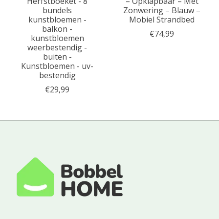
Herfstboeket - 8
– Opklapbaar – Met
bundels
Zonwering – Blauw –
kunstbloemen -
Mobiel Strandbed
balkon -
€74,99
kunstbloemen
weerbestendig -
buiten -
Kunstbloemen - uv-
bestendig
€29,99