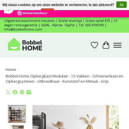
×
12
Reviews
Wij slaan cookies op om onze website te verbeteren. Is dat akkoord?
Ja
7,4
Nee
Meer over cookies »
Uitgebreid assortiment meubels | Snelle levertijd | Gratis vanaf €75 | 15
dagen retourgarantie | iDEAL · Klarna · PayPal | Tel: 033-4700700 |
Info@bobbelhome.com
Verlanglijst
Winkelwa
Home
/
Bobbel Home Opbergkast Modulair - 15 Vakken - Schoenenkast en
Opbergsysteem - Uitbreidbaar - Kunststof en Metaal - Grijs
Product image slideshow Items