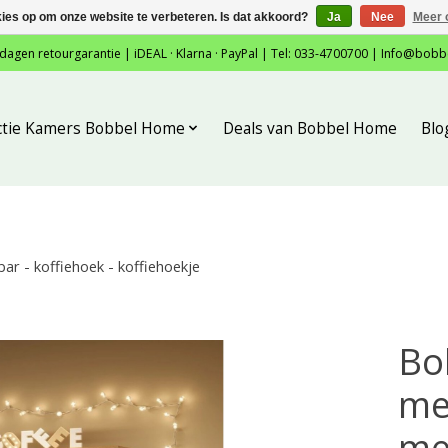
kies op om onze website te verbeteren. Is dat akkoord?
Ja
Nee
Meer 
 dagen retourgarantie | iDEAL · Klarna · PayPal | Tel: 033-4700700 |
Info@bobb
ctie Kamers Bobbel Home
Deals van Bobbel Home
Blo
ar - koffiehoek - koffiehoekje
Bo
me
meu