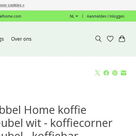
over cookies »
elhome.com
NL
Aanmelden / Inloggen
gs
Over ons
bbel Home koffie
ubel wit - koffiecorner
bel - koffiebar -