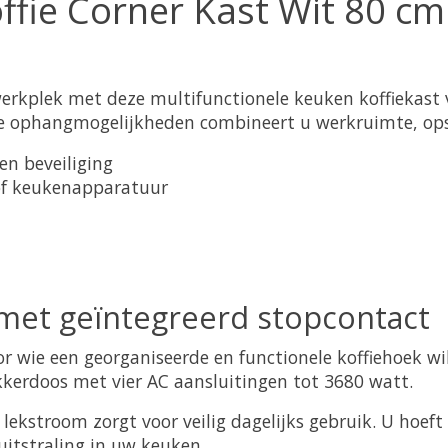
fie Corner Kast Wit 80 cm
werkplek met deze multifunctionele keuken koffiekast 
e ophangmogelijkheden combineert u werkruimte, opsla
n beveiliging
of keukenapparatuur
 met geïntegreerd stopcontact
r wie een georganiseerde en functionele koffiehoek wi
kerdoos met vier AC aansluitingen tot 3680 watt.
lekstroom zorgt voor veilig dagelijks gebruik. U hoef
uitstraling in uw keuken.