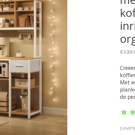
kof
inr
or
€139,
Creëer
koffi
Met e
plank
de pe
De be
(Levert