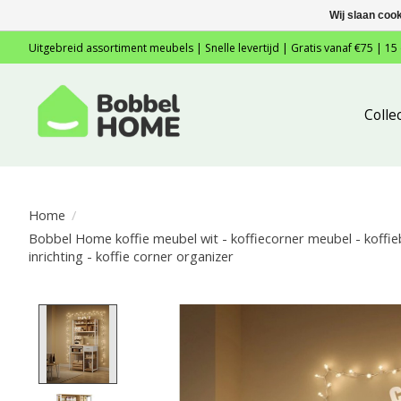
Wij slaan coo
Uitgebreid assortiment meubels | Snelle levertijd | Gratis vanaf €75 | 15
Colle
Home
/
Bobbel Home koffie meubel wit - koffiecorner meubel - koffieb
inrichting - koffie corner organizer
Product image slideshow Items