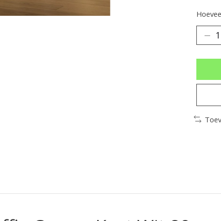
Hoeveel
Toev