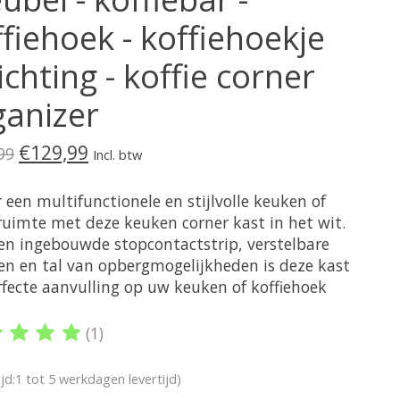
fiehoek - koffiehoekje
ichting - koffie corner
ganizer
€129,99
99
Incl. btw
 een multifunctionele en stijlvolle keuken of
eruimte met deze keuken corner kast in het wit.
en ingebouwde stopcontactstrip, verstelbare
en en tal van opbergmogelijkheden is deze kast
rfecte aanvulling op uw keuken of koffiehoek
(1)
oordeling van dit product is
5
van de 5
ijd:1 tot 5 werkdagen levertijd)